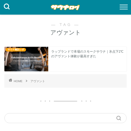
― TAG ―
アヴァント
サウナ施設レポ
ラップランドで本場のスモークサウナ｜氷点下2℃
のアヴァント体験が最高すぎた
HOME
アヴァント