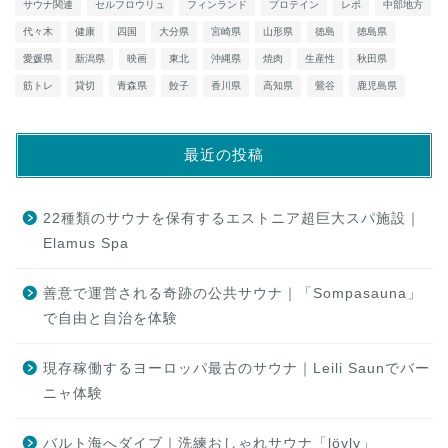
サウナ関連
セルフロウリュ
フィンランド
プロテイン
レポ
中部地方
代々木
健康
四国
大分県
宮崎県
山形県
徳島
徳島県
愛媛県
新潟県
映画
東北
沖縄県
焼肉
生産性
秋田県
筋トレ
貸切
青森県
餃子
香川県
高知県
鶯谷
鹿児島県
最近の投稿
22種類のサウナを保有するエストニア超巨大スパ施設｜
Elamus Spa
善意で運営される奇跡の公共サウナ｜「Sompasauna」
で自由と自治を体験
現存稼働するヨーロッパ最古のサウナ｜Leili Saunでバー
ニャ体験
バルト海へダイブ｜洗練おしゃれサウナ「löyly」