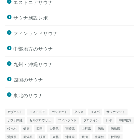
エストニアサウナ
サウナ施設レポ
フィンランドサウナ
中部地方のサウナ
九州・沖縄サウナ
四国のサウナ
東北のサウナ
アヴァント
エストニア
ガジェット
グルメ
コスパ
サウナマット
サウナ関連
セルフロウリュ
フィンランド
プロテイン
レポ
中部地方
代々木
健康
四国
大分県
宮崎県
山形県
徳島
徳島県
愛媛県
新潟県
映画
東北
沖縄県
焼肉
生産性
秋田県