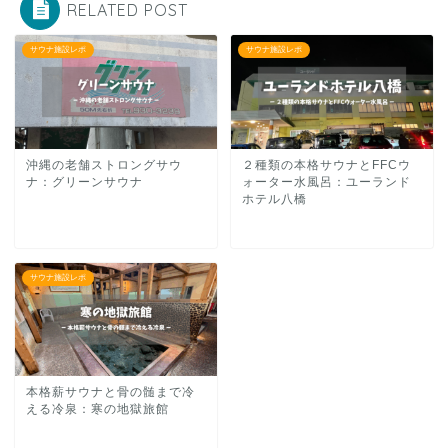
RELATED POST
サウナ施設レポ
サウナ施設レポ
沖縄の老舗ストロングサウ
２種類の本格サウナとFFCウ
ナ：グリーンサウナ
ォーター水風呂：ユーランド
ホテル八橋
サウナ施設レポ
本格薪サウナと骨の髄まで冷
える冷泉：寒の地獄旅館