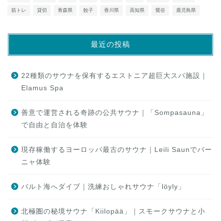
筋トレ
貸切
青森県
餃子
香川県
高知県
鶯谷
鹿児島県
最近の投稿
22種類のサウナを保有するエストニア超巨大スパ施設｜
Elamus Spa
善意で運営される奇跡の公共サウナ｜「Sompasauna」
で自由と自治を体験
現存稼働するヨーロッパ最古のサウナ｜Leili Saunでバー
ニャ体験
バルト海へダイブ｜洗練おしゃれサウナ「löyly」
北極圏の秘境サウナ「Kiilopää」｜スモークサウナと小