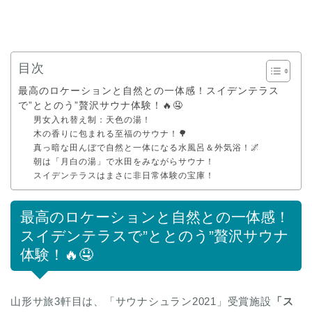
目次
最高のロケーションと自然との一体感！スイデンテラス
で”ととのう”贅沢サウナ体験！🔥🤤
男女入れ替え制：天色の湯！
木の香りに包まれる至福のサウナ！🌳
真っ暗な田んぼで自然と一体になる水風呂＆外気浴！🌌
朝は「月白の湯」で水田をみながらサウナ！
スイデンテラスはまさに非日常体験の宝庫！
最高のロケーションと自然との一体感！
スイデンテラスで”ととのう”贅沢サウナ
体験！🔥🤤
山形サ旅3軒目は、「サウナシュラン2021」受賞施設
「ス