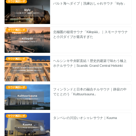
サウナ施設レポ
バルト海へダイブ｜洗練おしゃれサウナ「löyly」
サウナ施設レポ
北極圏の秘境サウナ「Kiilopää」｜スモークサウナ
と小川ダイブが最高すぎた
サウナ施設レポ
ヘルシンキ中央駅直結！歴史的建築で味わう極上
ホテルサウナ｜Scandic Grand Central Helsinki
サウナ施設レポ
フィンランドと日本の融合チルサウナ｜静寂の中
でととのう「Kulttuurisauna」
サウナ施設レポ
タンペレの川沿いオシャレサウナ｜Kuuma