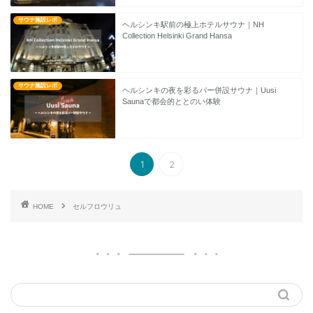
サウナ施設レポ
ヘルシンキ駅前の極上ホテルサウナ｜NH
Collection Helsinki Grand Hansa
サウナ施設レポ
ヘルシンキの夜を彩るバー併設サウナ｜Uusi
Saunaで都会的ととのい体験
1
2
HOME
セルフロウリュ