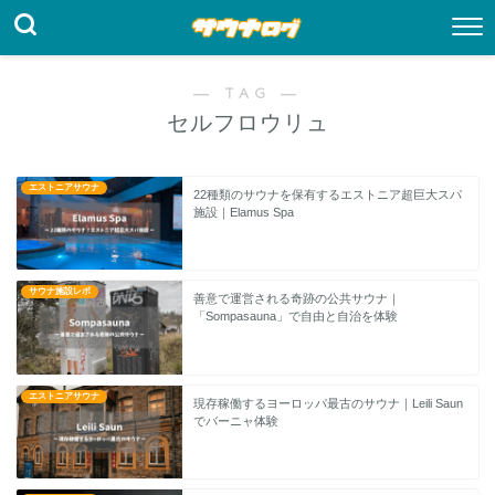
― TAG ―
セルフロウリュ
エストニアサウナ
22種類のサウナを保有するエストニア超巨大スパ
施設｜Elamus Spa
サウナ施設レポ
善意で運営される奇跡の公共サウナ｜
「Sompasauna」で自由と自治を体験
エストニアサウナ
現存稼働するヨーロッパ最古のサウナ｜Leili Saun
でバーニャ体験