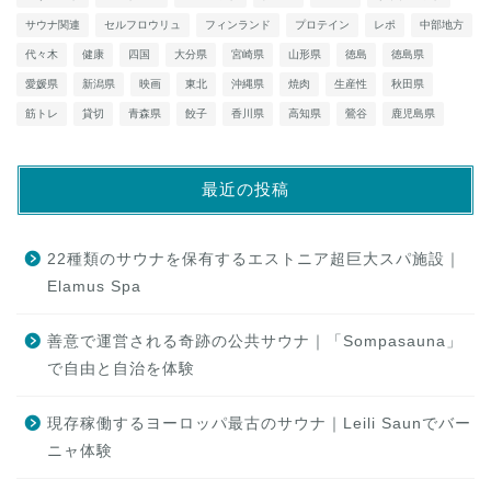
サウナ関連
セルフロウリュ
フィンランド
プロテイン
レポ
中部地方
代々木
健康
四国
大分県
宮崎県
山形県
徳島
徳島県
愛媛県
新潟県
映画
東北
沖縄県
焼肉
生産性
秋田県
筋トレ
貸切
青森県
餃子
香川県
高知県
鶯谷
鹿児島県
最近の投稿
22種類のサウナを保有するエストニア超巨大スパ施設｜
Elamus Spa
善意で運営される奇跡の公共サウナ｜「Sompasauna」
で自由と自治を体験
現存稼働するヨーロッパ最古のサウナ｜Leili Saunでバー
ニャ体験