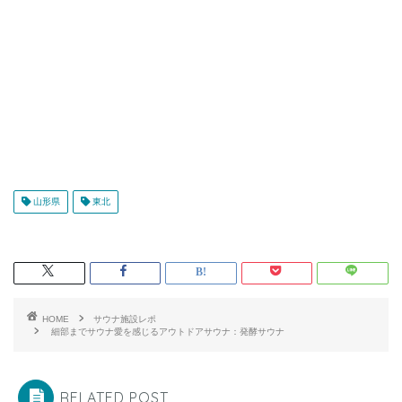
山形県
東北
HOME
サウナ施設レポ
細部までサウナ愛を感じるアウトドアサウナ：発酵サウナ
RELATED POST