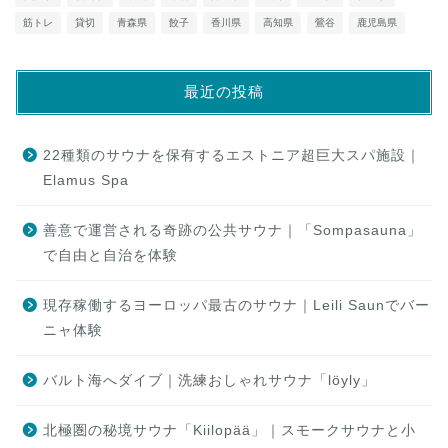
筋トレ
貸切
青森県
餃子
香川県
高知県
鶯谷
鹿児島県
最近の投稿
22種類のサウナを保有するエストニア超巨大スパ施設｜
Elamus Spa
善意で運営される奇跡の公共サウナ｜「Sompasauna」
で自由と自治を体験
現存稼働するヨーロッパ最古のサウナ｜Leili Saunでバー
ニャ体験
バルト海へダイブ｜洗練おしゃれサウナ「löyly」
北極圏の秘境サウナ「Kiilopää」｜スモークサウナと小