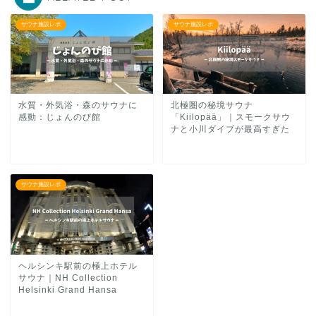
サウナ施設レポ
サウナ施設レポ
水質・外気浴・森のサウナに
北極圏の秘境サウナ
感動：じょんのび館
「Kiilopää」｜スモークサウ
ナと小川ダイブが最高すぎた
サウナ施設レポ
ヘルシンキ駅前の極上ホテル
サウナ｜NH Collection
Helsinki Grand Hansa