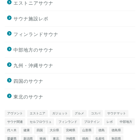
エストニアサウナ
サウナ施設レポ
フィンランドサウナ
中部地方のサウナ
九州・沖縄サウナ
四国のサウナ
東北のサウナ
アヴァント
エストニア
ガジェット
グルメ
コスパ
サウナマット
サウナ関連
セルフロウリュ
フィンランド
プロテイン
レポ
中部地方
代々木
健康
四国
大分県
宮崎県
山形県
徳島
徳島県
愛媛県
新潟県
映画
東北
沖縄県
焼肉
生産性
秋田県