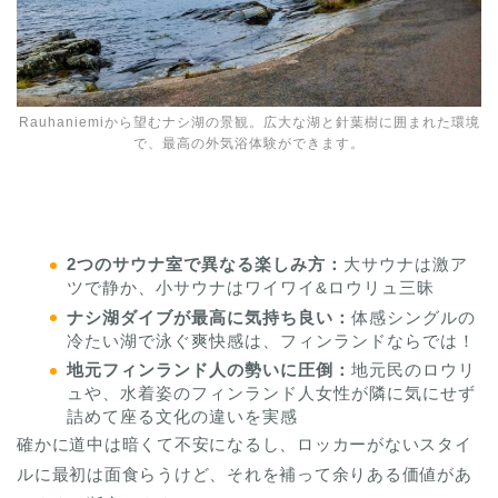
Rauhaniemiから望むナシ湖の景観。広大な湖と針葉樹に囲まれた環境
で、最高の外気浴体験ができます。
2つのサウナ室で異なる楽しみ方：
大サウナは激ア
ツで静か、小サウナはワイワイ&ロウリュ三昧
ナシ湖ダイブが最高に気持ち良い：
体感シングルの
冷たい湖で泳ぐ爽快感は、フィンランドならでは！
地元フィンランド人の勢いに圧倒：
地元民のロウリ
ュや、水着姿のフィンランド人女性が隣に気にせず
詰めて座る文化の違いを実感
確かに道中は暗くて不安になるし、ロッカーがないスタイ
ルに最初は面食らうけど、それを補って余りある価値があ