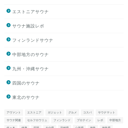
エストニアサウナ
サウナ施設レポ
フィンランドサウナ
中部地方のサウナ
九州・沖縄サウナ
四国のサウナ
東北のサウナ
アヴァント
エストニア
ガジェット
グルメ
コスパ
サウナマット
サウナ関連
セルフロウリュ
フィンランド
プロテイン
レポ
中部地方
代々木
健康
四国
大分県
宮崎県
山形県
徳島
徳島県