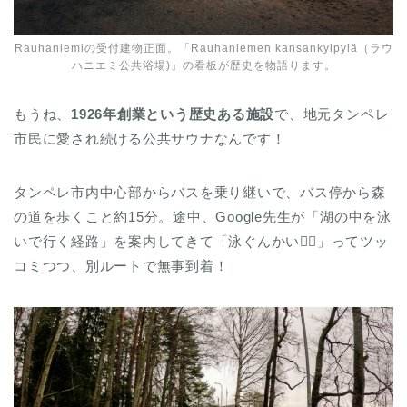
Rauhaniemiの受付建物正面。「Rauhaniemen kansankylpylä（ラウ
ハニエミ公共浴場)」の看板が歴史を物語ります。
もうね、
1926年創業という歴史ある施設
で、地元タンペレ
市民に愛され続ける公共サウナなんです！
タンペレ市内中心部からバスを乗り継いで、バス停から森
の道を歩くこと約15分。途中、Google先生が「湖の中を泳
いで行く経路」を案内してきて「泳ぐんかい🏊‍♂️」ってツッ
コミつつ、別ルートで無事到着！