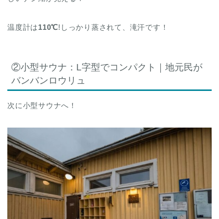
温度計は
110℃
!しっかり蒸されて、滝汗です！
②小型サウナ：L字型でコンパクト｜地元民が
バンバンロウリュ
次に小型サウナへ！