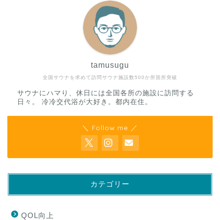
tamusugu
全国サウナを求めて訪問サウナ施設数500か所箇所突破
サウナにハマり、休日には全国各所の施設に訪問する
日々。 冷冷交代浴が大好き。都内在住。
＼ Follow me ／
カテゴリー
QOL向上