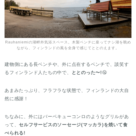
Rauhaniemiの湖畔外気浴スペース。木製ベンチに座ってナシ湖を眺め
ながら、フィンランドの風を全身で感じてととのえます。
建物側にある長ベンチや、外に点在するベンチで、談笑す
るフィンランド人たちの中で、
ととのった〜!
🤤
あまみたっぷり、フラフラな状態で、フィンランドの大自
然に感謝！
ちなみに、外にはバーベキューコンロのようなグリルがあ
って、
セルフサービスのソーセージ(マッカラ)を焼いて食
べられる!