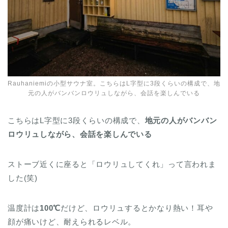
Rauhaniemiの小型サウナ室。こちらはL字型に3段くらいの構成で、地
元の人がバンバンロウリュしながら、会話を楽しんでいる
こちらはL字型に3段くらいの構成で、
地元の人がバンバン
ロウリュしながら、会話を楽しんでいる
ストーブ近くに座ると「ロウリュしてくれ」って言われま
した(笑)
温度計は
100℃
だけど、ロウリュするとかなり熱い！耳や
顔が痛いけど、耐えられるレベル。