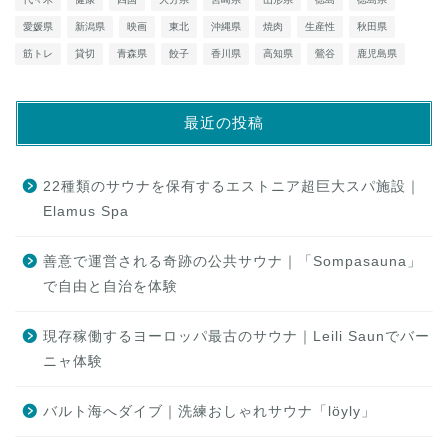
愛媛県
新潟県
映画
東北
沖縄県
焼肉
生産性
秋田県
筋トレ
貸切
青森県
餃子
香川県
高知県
鶯谷
鹿児島県
最近の投稿
22種類のサウナを保有するエストニア超巨大スパ施設｜
Elamus Spa
善意で運営される奇跡の公共サウナ｜「Sompasauna」
で自由と自治を体験
現存稼働するヨーロッパ最古のサウナ｜Leili Saunでバー
ニャ体験
バルト海へダイブ｜洗練おしゃれサウナ「löyly」