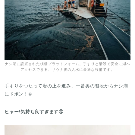
ナシ湖に設置された桟橋プラットフォーム。手すりと階段で安全に湖へ
アクセスできる、サウナ後の入水に最適な設備です。
手すりをつたって岩の上を進み、一番奥の階段からナシ湖
にドボン！❄️
ヒャー!気持ち良すぎます🤤