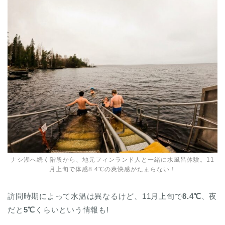
ナシ湖へ続く階段から、地元フィンランド人と一緒に水風呂体験。11
月上旬で体感8.4℃の爽快感がたまらない！
訪問時期によって水温は異なるけど、11月上旬で
8.4℃
、夜
だと
5℃
くらいという情報も!