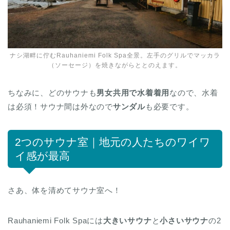
ナシ湖畔に佇むRauhaniemi Folk Spa全景。左手のグリルでマッカラ
（ソーセージ）を焼きながらととのえます。
ちなみに、どのサウナも
男女共用で水着着用
なので、水着
は必須！サウナ間は外なので
サンダル
も必要です。
2つのサウナ室｜地元の人たちのワイワ
イ感が最高
さあ、体を清めてサウナ室へ！
Rauhaniemi Folk Spaには
大きいサウナ
と
小さいサウナ
の2