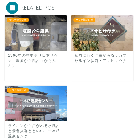
RELATED POST
サウナ施設レポ
サウナ施設レポ
1300年の歴史あり日本サウ
弘前に行く理由がある：カプ
ナ：塚原から風呂（からふ
セルイン弘前・アサヒサウナ
ろ）
サウナ施設レポ
ライオンから注がれる水風呂
と景色抜群ととのい：一本桜
温泉センター