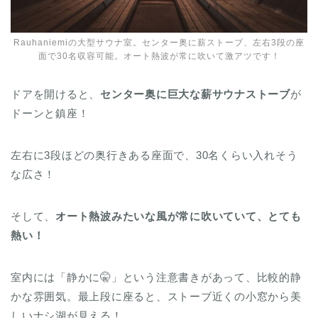
Rauhaniemiの大型サウナ室。センター奥に薪ストーブ、左右3段の座
面で30名収容可能。オート熱波が常に吹いて激アツです！
ドアを開けると、
センター奥に巨大な薪サウナストーブ
が
ドーンと鎮座！
左右に3段ほどの奥行きある座面で、30名くらい入れそう
な広さ！
そして、
オート熱波みたいな風が常に吹いていて、とても
熱い！
室内には「静かに🤫」という注意書きがあって、比較的静
かな雰囲気。最上段に座ると、ストーブ近くの小窓から美
しいナシ湖が見える！