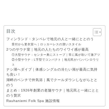
目次
フィンランド・タンペレで地元の人と一緒にととのう
受付から更衣室へ｜ロッカーレスの潔いスタイル
2つのサウナ室｜地元の人たちのワイワイ感が最高
①大型サウナ：センター奥にストーブ｜常に風が吹いて激アツ
②小型サウナ：L字型でコンパクト｜地元民がバンバンロウリ
ュ
ナシ湖へダイブ｜体感シングルの冷たい湖が最高に気持
ち良い！
湖畔のベンチで外気浴｜風でクールダウンしながらとと
のう
まとめ：1926年創業の老舗サウナ｜地元民と一緒にとと
のう贅沢
Rauhaniemi Folk Spa 施設情報