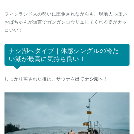
フィンランド人の勢いに圧倒されながらも、現地人っぽい
おばちゃんが無言でガンガンロウリュしてくれる姿がカッ
コいい！
ナシ湖へダイブ｜体感シングルの冷た
い湖が最高に気持ち良い！
しっかり蒸された後は、サウナを出て
ナシ湖
へ！